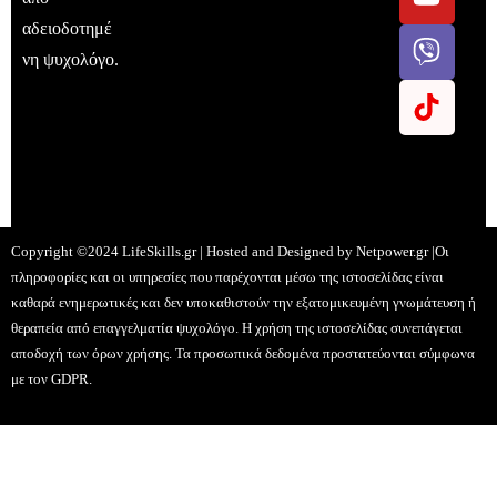
αδειοδοτημέ
νη ψυχολόγο.
Copyright ©2024 LifeSkills.gr | Hosted and Designed by
Netpower.gr
|Οι
πληροφορίες και οι υπηρεσίες που παρέχονται μέσω της ιστοσελίδας είναι
καθαρά ενημερωτικές και δεν υποκαθιστούν την εξατομικευμένη γνωμάτευση ή
θεραπεία από επαγγελματία ψυχολόγο. Η χρήση της ιστοσελίδας συνεπάγεται
αποδοχή των όρων χρήσης. Τα προσωπικά δεδομένα προστατεύονται σύμφωνα
με τον GDPR.