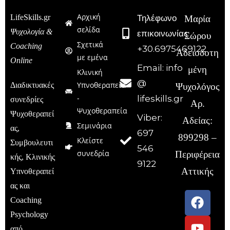
Αρχική
LifeSkills.gr
Τηλέφωνο
Μαρία
σελίδα
Ψυχολογία &
επικοινωνίας:
Σώρου
Σχετικά
Coaching
+30.6975469122
Αδειοδοτη
με εμένα
Online
Email: info
μένη
Κλινική
@
Υπνοθεραπεία
Διαδικτυακές
Ψυχολόγος
-
lifeskills.gr
συνεδρίες
Αρ.
Ψυχοθεραπεία
Ψυχοθεραπεί
Viber:
Αδείας:
Σεμινάρια
ας,
697
899298 –
Κλείστε
Συμβουλευτι
546
συνεδρία
Περιφέρεια
κής, Κλινικής
9122
Αττικής
Υπνοθεραπεί
ας και
Coaching
Psychology
από