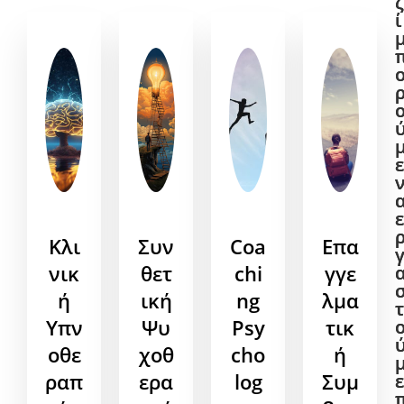
ζ
ζ
ί
ί
ε
ε
ε
ε
Κλι
Συν
Coa
Επα
νικ
θετ
chi
γγε
ή
ική
ng
λμα
τ
τ
Υπν
Ψυ
Psy
τικ
οθε
χοθ
cho
ή
ραπ
ερα
log
Συμ
ε
ε