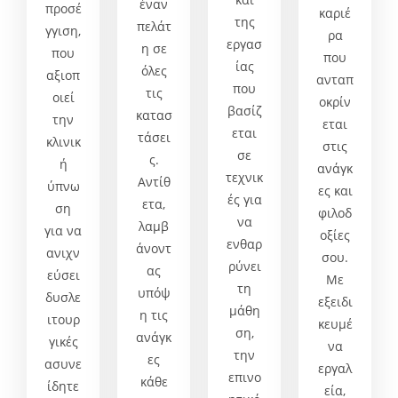
έναν
προσέ
καριέ
της
πελάτ
γγιση,
ρα
εργασ
η σε
που
που
ίας
όλες
αξιοπ
ανταπ
που
τις
οιεί
οκρίν
βασίζ
κατασ
την
εται
εται
τάσει
κλινικ
στις
σε
ς.
ή
ανάγκ
τεχνικ
Αντίθ
ύπνω
ες και
ές για
ετα,
ση
φιλοδ
να
λαμβ
για να
οξίες
ενθαρ
άνοντ
ανιχν
σου.
ρύνει
ας
εύσει
Με
τη
υπόψ
δυσλε
εξειδι
μάθη
η τις
ιτουρ
κευμέ
ση,
ανάγκ
γικές
να
την
ες
ασυνε
εργαλ
επινο
κάθε
ίδητε
εία,