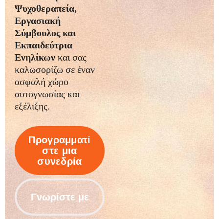
Ψυχοθεραπεία,
Εργασιακή
Σύμβουλος και
Εκπαιδεύτρια
Ενηλίκων
και σας
καλωσορίζω σε έναν
ασφαλή χώρο
αυτογνωσίας και
εξέλιξης.
Προγραμματί
στε μια
συνεδρία
Γνωρίστε με