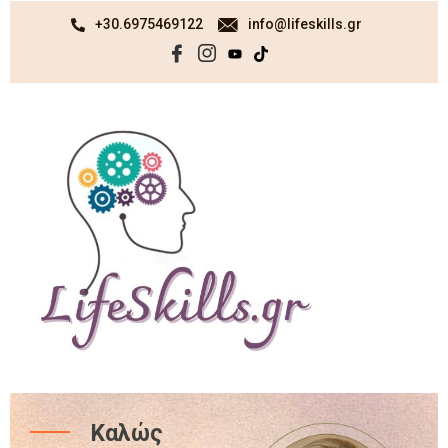
+30.6975469122
info@lifeskills.gr
Καλώς