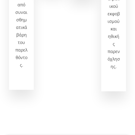
από
ικού
συναι
εκφοβ
σθημ
ισμού
ατικά
και
βάρη
ηθική
του
ς
παρελ
παρεν
θόντο
όχλησ
ς.
ης.