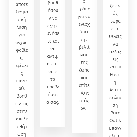
ό
βοηθ
αποτε
ξεκιν
τρόπο
ήσου
λεσμα
άς
για να
ν να
τική
τώρα
ενισχ
εξερε
λύση
είτε
ύσει
υνήσε
για
θέλεις
την
τε και
άγχος,
να
βελτί
να
φοβίε
αλλάξ
ωση
αντιμ
ς,
εις
της
ετωπί
κρίσει
κατεύ
ζωής
σετε
ς
θυνσ
και
τα
πανικ
η.
επίτε
προβλ
ού,
Αντιμ
υξης
ήματ
βοηθ
ετώπι
στόχ
ά σας.
ώντας
ση
ων.
στην
Burn
απελε
Out &
υθέρ
Επαγγ
ωση
ελματ