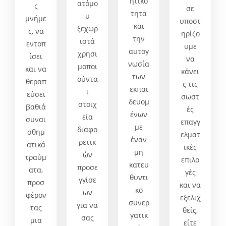
ητικό
ατόμο
ς
σε
τητα
υ
μνήμε
υποστ
και
ξεχωρ
ς, να
ηρίζο
την
ιστά
εντοπ
υμε
αυτογ
χρησι
ίσει
να
νωσία
μοποι
και να
κάνει
των
ούντα
θεραπ
ς τις
εκπαι
ι
εύσει
σωστ
δευομ
στοιχ
βαθιά
ές
ένων
εία
συναι
επαγγ
με
διαφο
σθημ
ελματ
έναν
ρετικ
ατικά
ικές
μη
ών
τραύμ
επιλο
κατευ
προσε
ατα,
γές
θυντι
γγίσε
προσ
και να
κό
ων
φέρον
εξελιχ
συνερ
για να
τας
θείς,
γατικ
σας
μια
είτε