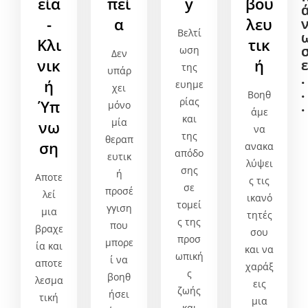
εία
πεί
y
βου
-
α
λευ
Βελτί
Κλι
τικ
ωση
Δεν
νικ
ή
ε
ε
της
υπάρ
.
.
ή
ευημε
χει
.
.
Βοηθ
ρίας
Ύπ
.
.
μόνο
άμε
και
μία
νω
να
της
θεραπ
ση
ανακα
απόδο
ευτικ
λύψει
σης
ή
Αποτε
ς τις
σε
προσέ
λεί
ικανό
τομεί
γγιση
μια
τητές
ς της
που
βραχε
σου
προσ
μπορε
ία και
και να
ωπική
ί να
αποτε
χαράξ
ς
βοηθ
λεσμα
εις
ζωής
ήσει
τική
μια
και