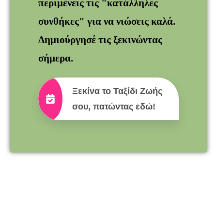
περιμένεις τις "κατάλληλες
συνθήκες" για να νιώσεις καλά.
Δημιούργησέ τις ξεκινώντας
σήμερα.
Ξεκίνα το Ταξίδι Ζωής
σου, πατώντας εδώ!