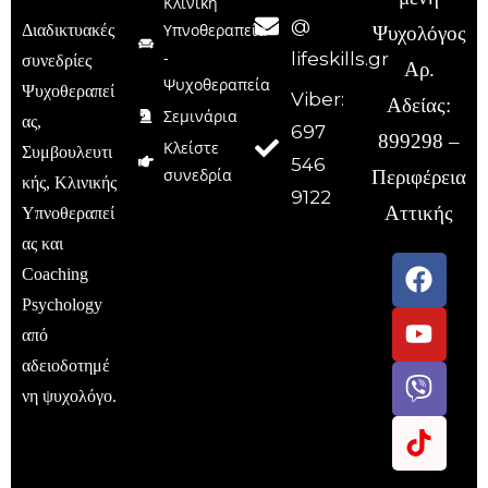
Κλινική
@
Υπνοθεραπεία
Διαδικτυακές
Ψυχολόγος
-
lifeskills.gr
συνεδρίες
Αρ.
Ψυχοθεραπεία
Ψυχοθεραπεί
Viber:
Αδείας:
Σεμινάρια
ας,
697
899298 –
Κλείστε
Συμβουλευτι
546
συνεδρία
Περιφέρεια
κής, Κλινικής
9122
Αττικής
Υπνοθεραπεί
ας και
Coaching
Psychology
από
αδειοδοτημέ
νη ψυχολόγο.