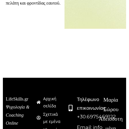
πελάτη και φροντίδας εαυτού.
Αρχική
LifeSkills.gr
Τηλέφωνο
Μαρία
σελίδα
Ψυχολογία &
επικοινωνίας:
Σώρου
Σχετικά
Coaching
+30.6975469122
Αδειοδοτη
με εμένα
Online
Email: info
μένη