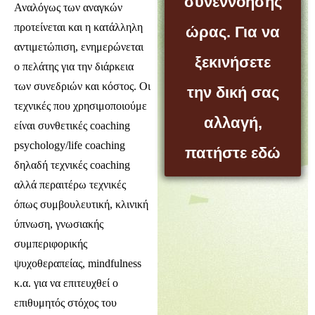
συνεννόησης
Αναλόγως των αναγκών
προτείνεται και η κατάλληλη
ώρας. Για να
αντιμετώπιση, ενημερώνεται
ξεκινήσετε
ο πελάτης για την διάρκεια
των συνεδριών και κόστος. Οι
την δική σας
τεχνικές που χρησιμοποιούμε
αλλαγή,
είναι συνθετικές coaching
psychology/life coaching
πατήστε εδώ
δηλαδή τεχνικές coaching
αλλά περαιτέρω τεχνικές
όπως συμβουλευτική, κλινική
ύπνωση, γνωσιακής
συμπεριφορικής
ψυχοθεραπείας, mindfulness
κ.α. για να επιτευχθεί ο
επιθυμητός στόχος του