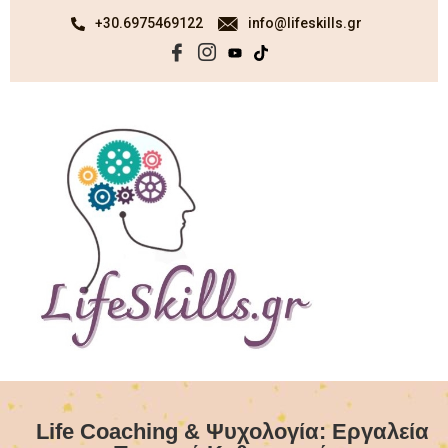
+30.6975469122
info@lifeskills.gr
Life Coaching & Ψυχολογία: Εργαλεία