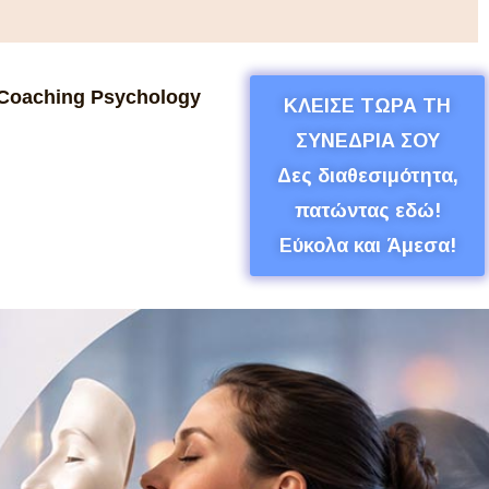
Coaching Psychology
ΚΛΕΙΣΕ ΤΩΡΑ ΤΗ
ΣΥΝΕΔΡΙΑ ΣΟΥ
Δες διαθεσιμότητα,
πατώντας εδώ!
Εύκολα και Άμεσα!