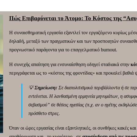
Πώς Επιβαρύνεται το Άτομο: Το Κόστος της “Ασ
Η συναισθηματική εργασία εξαντλεί τον εργαζόμενο κυρίως μέσ
δηλαδή, μεταξύ των πραγματικών και των προσποιητών συναισθη
προγνωστικό παράγοντα για το επαγγελματικό burnout.
Η συνεχής απαίτηση για ενσυναίσθηση οδηγεί σταδιακά στην
κό
περιγράφεται ως το «κόστος της φροντίδας» και προκαλεί βαθιά
💡
Σημείωση:
Σε διαπολιτισμικά περιβάλλοντα ή σε περ
εντείνεται. Η λανθασμένη ερμηνεία μηνυμάτων, η ασυμ
σεβασμού” σε θέσεις ηγεσίας (π.χ. αν ο ηγέτης εκδηλώσ
πρόσθετο στρες.
Όταν οι ώρες εργασίας είναι εξαντλητικές, οι συνθήκες κακές κα
αποθάρρυνση και –το κυριότερο– σε
αποσύνδεση από τις προσω