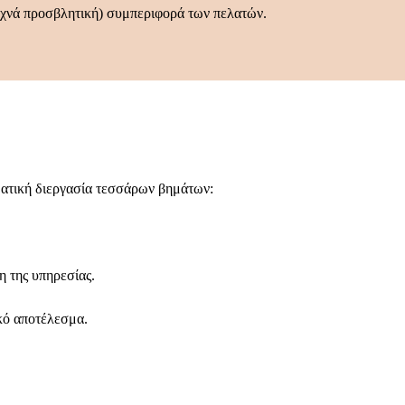
συχνά προσβλητική) συμπεριφορά των πελατών.
ηματική διεργασία τεσσάρων βημάτων:
η της υπηρεσίας.
κό αποτέλεσμα.