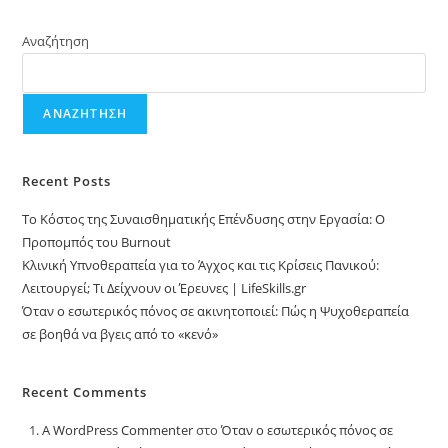
Αναζήτηση
ΑΝΑΖΉΤΗΣΗ
Recent Posts
Το Κόστος της Συναισθηματικής Επένδυσης στην Εργασία: Ο
Προπομπός του Burnout
Κλινική Υπνοθεραπεία για το Άγχος και τις Κρίσεις Πανικού:
Λειτουργεί; Τι Δείχνουν οι Έρευνες | LifeSkills.gr
Όταν ο εσωτερικός πόνος σε ακινητοποιεί: Πώς η Ψυχοθεραπεία
σε βοηθά να βγεις από το «κενό»
Recent Comments
A WordPress Commenter
στο
Όταν ο εσωτερικός πόνος σε