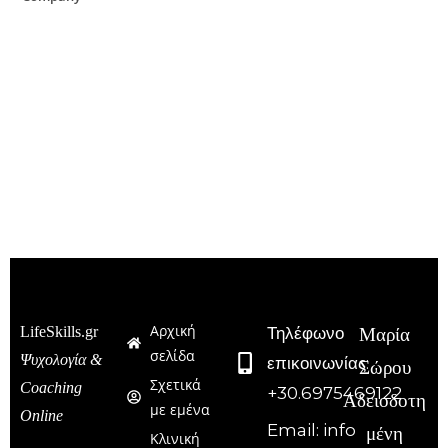
Αρχική
LifeSkills.gr
Τηλέφωνο
Μαρία
σελίδα
Ψυχολογία &
επικοινωνίας:
Σώρου
Σχετικά
Coaching
+30.6975469122
Αδειοδοτη
με εμένα
Online
Email: info
μένη
Κλινική