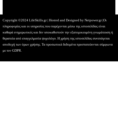
Copyright ©2024 LifeSkills.gr | Hosted and Designed by
Netpower.gr
|Οι
πληροφορίες και οι υπηρεσίες που παρέχονται μέσω της ιστοσελίδας είναι
καθαρά ενημερωτικές και δεν υποκαθιστούν την εξατομικευμένη γνωμάτευση ή
θεραπεία από επαγγελματία ψυχολόγο. Η χρήση της ιστοσελίδας συνεπάγεται
αποδοχή των όρων χρήσης. Τα προσωπικά δεδομένα προστατεύονται σύμφωνα
με τον GDPR.