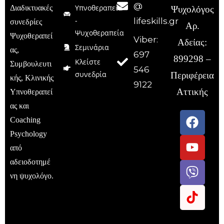
@
Υπνοθεραπεία
Διαδικτυακές
Ψυχολόγος
-
lifeskills.gr
συνεδρίες
Αρ.
Ψυχοθεραπεία
Ψυχοθεραπεί
Viber:
Αδείας:
Σεμινάρια
ας,
697
899298 –
Κλείστε
Συμβουλευτι
546
συνεδρία
Περιφέρεια
κής, Κλινικής
9122
Αττικής
Υπνοθεραπεί
ας και
Coaching
Psychology
από
αδειοδοτημέ
νη ψυχολόγο.