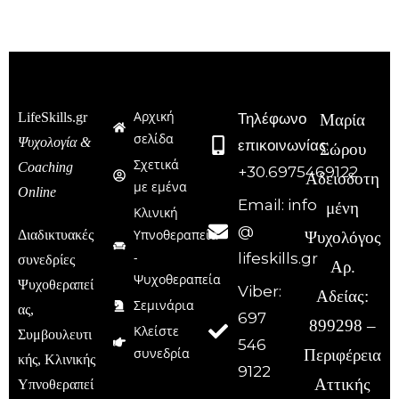
Αρχική
LifeSkills.gr
Τηλέφωνο
Μαρία
σελίδα
Ψυχολογία &
επικοινωνίας:
Σώρου
Σχετικά
Coaching
+30.6975469122
Αδειοδοτη
με εμένα
Online
Email: info
μένη
Κλινική
@
Υπνοθεραπεία
Διαδικτυακές
Ψυχολόγος
-
lifeskills.gr
συνεδρίες
Αρ.
Ψυχοθεραπεία
Ψυχοθεραπεί
Viber:
Αδείας:
Σεμινάρια
ας,
697
899298 –
Κλείστε
Συμβουλευτι
546
συνεδρία
Περιφέρεια
κής, Κλινικής
9122
Αττικής
Υπνοθεραπεί