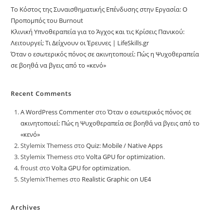
Το Κόστος της Συναισθηματικής Επένδυσης στην Εργασία: Ο
Προπομπός του Burnout
Κλινική Υπνοθεραπεία για το Άγχος και τις Κρίσεις Πανικού:
Λειτουργεί; Τι Δείχνουν οι Έρευνες | LifeSkills.gr
Όταν ο εσωτερικός πόνος σε ακινητοποιεί: Πώς η Ψυχοθεραπεία
σε βοηθά να βγεις από το «κενό»
Recent Comments
A WordPress Commenter
στο
Όταν ο εσωτερικός πόνος σε
ακινητοποιεί: Πώς η Ψυχοθεραπεία σε βοηθά να βγεις από το
«κενό»
Stylemix Themess
στο
Quiz: Mobile / Native Apps
Stylemix Themess
στο
Volta GPU for optimization.
froust
στο
Volta GPU for optimization.
StylemixThemes
στο
Realistic Graphic on UE4
Archives