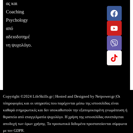
ας και
Coaching
Psychology
από
αδειοδοτημέ
νη ψυχολόγο.
Copyright ©2024 LifeSkills.gr | Hosted and Designed by
Netpower.gr
|Οι
πληροφορίες και οι υπηρεσίες που παρέχονται μέσω της ιστοσελίδας είναι
καθαρά ενημερωτικές και δεν υποκαθιστούν την εξατομικευμένη γνωμάτευση ή
θεραπεία από επαγγελματία ψυχολόγο. Η χρήση της ιστοσελίδας συνεπάγεται
αποδοχή των όρων χρήσης. Τα προσωπικά δεδομένα προστατεύονται σύμφωνα
με τον GDPR.