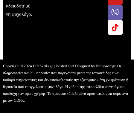
αδειοδοτημέ
νη ψυχολόγο.
Copyright ©2024 LifeSkills.gr | Hosted and Designed by
Netpower.gr
|Οι
πληροφορίες και οι υπηρεσίες που παρέχονται μέσω της ιστοσελίδας είναι
καθαρά ενημερωτικές και δεν υποκαθιστούν την εξατομικευμένη γνωμάτευση ή
θεραπεία από επαγγελματία ψυχολόγο. Η χρήση της ιστοσελίδας συνεπάγεται
αποδοχή των όρων χρήσης. Τα προσωπικά δεδομένα προστατεύονται σύμφωνα
με τον GDPR.