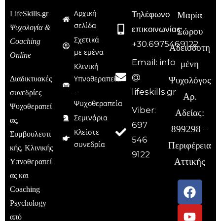
Αρχική
LifeSkills.gr
Τηλέφωνο
Μαρία
σελίδα
Ψυχολογία &
επικοινωνίας:
Σώρου
Σχετικά
Coaching
+30.6975469122
Αδειοδοτη
με εμένα
Online
Email: info
μένη
Κλινική
@
Υπνοθεραπεία
Διαδικτυακές
Ψυχολόγος
-
lifeskills.gr
συνεδρίες
Αρ.
Ψυχοθεραπεία
Ψυχοθεραπεί
Viber:
Αδείας:
Σεμινάρια
ας,
697
899298 –
Κλείστε
Συμβουλευτι
546
συνεδρία
Περιφέρεια
κής, Κλινικής
9122
Αττικής
Υπνοθεραπεί
ας και
Coaching
Psychology
από