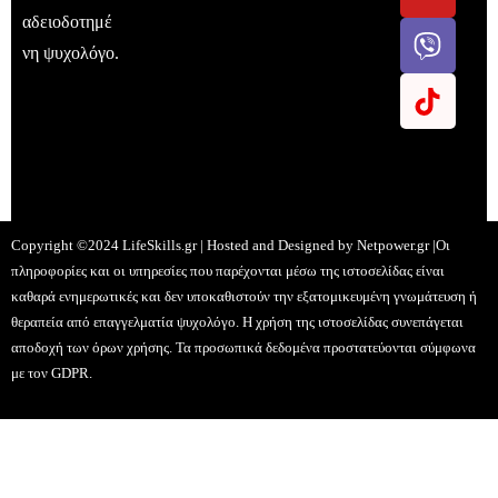
αδειοδοτημέ
νη ψυχολόγο.
Copyright ©2024 LifeSkills.gr | Hosted and Designed by
Netpower.gr
|Οι
πληροφορίες και οι υπηρεσίες που παρέχονται μέσω της ιστοσελίδας είναι
καθαρά ενημερωτικές και δεν υποκαθιστούν την εξατομικευμένη γνωμάτευση ή
θεραπεία από επαγγελματία ψυχολόγο. Η χρήση της ιστοσελίδας συνεπάγεται
αποδοχή των όρων χρήσης. Τα προσωπικά δεδομένα προστατεύονται σύμφωνα
με τον GDPR.