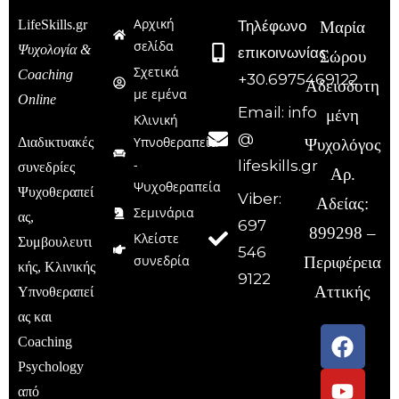
Αρχική
LifeSkills.gr
Τηλέφωνο
Μαρία
σελίδα
Ψυχολογία &
επικοινωνίας:
Σώρου
Σχετικά
Coaching
+30.6975469122
Αδειοδοτη
με εμένα
Online
Email: info
μένη
Κλινική
@
Υπνοθεραπεία
Διαδικτυακές
Ψυχολόγος
-
lifeskills.gr
συνεδρίες
Αρ.
Ψυχοθεραπεία
Ψυχοθεραπεί
Viber:
Αδείας:
Σεμινάρια
ας,
697
899298 –
Κλείστε
Συμβουλευτι
546
συνεδρία
Περιφέρεια
κής, Κλινικής
9122
Αττικής
Υπνοθεραπεί
ας και
Coaching
Psychology
από