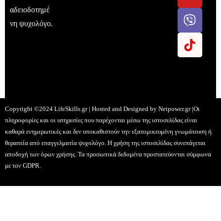
αδειοδοτημέ
νη ψυχολόγο.
Copyright ©2024 LifeSkills.gr | Hosted and Designed by
Netpower.gr
|Οι
πληροφορίες και οι υπηρεσίες που παρέχονται μέσω της ιστοσελίδας είναι
καθαρά ενημερωτικές και δεν υποκαθιστούν την εξατομικευμένη γνωμάτευση ή
θεραπεία από επαγγελματία ψυχολόγο. Η χρήση της ιστοσελίδας συνεπάγεται
αποδοχή των όρων χρήσης. Τα προσωπικά δεδομένα προστατεύονται σύμφωνα
με τον GDPR.