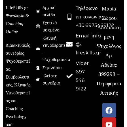
Αρχική
LifeSkills.gr
Τηλέφωνο
Μαρία
σελίδα
Ψυχολογία &
επικοινωνίας:
Σώρου
Σχετικά
Coaching
+30.6975469122
Αδειοδοτη
με εμένα
Online
Email: info
μένη
Κλινική
@
Υπνοθεραπεία
Διαδικτυακές
Ψυχολόγος
-
lifeskills.gr
συνεδρίες
Αρ.
Ψυχοθεραπεία
Ψυχοθεραπεί
Viber:
Αδείας:
Σεμινάρια
ας,
697
899298 –
Κλείστε
Συμβουλευτι
546
συνεδρία
Περιφέρεια
κής, Κλινικής
9122
Αττικής
Υπνοθεραπεί
ας και
Coaching
Psychology
από