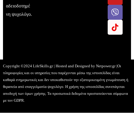
αδειοδοτημέ
νη ψυχολόγο.
Copyright ©2024 LifeSkills.gr | Hosted and Designed by
Netpower.gr
|Οι
πληροφορίες και οι υπηρεσίες που παρέχονται μέσω της ιστοσελίδας είναι
καθαρά ενημερωτικές και δεν υποκαθιστούν την εξατομικευμένη γνωμάτευση ή
θεραπεία από επαγγελματία ψυχολόγο. Η χρήση της ιστοσελίδας συνεπάγεται
αποδοχή των όρων χρήσης. Τα προσωπικά δεδομένα προστατεύονται σύμφωνα
με τον GDPR.