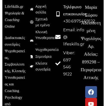
Αρχική
LifeSkills.gr
Τηλέφωνο
Μαρία
σελίδα
Ψυχολογία &
επικοινωνίας:
Σώρου
Σχετικά
Coaching
+30.6975469122
Αδειοδοτη
με εμένα
Online
Email: info
μένη
Κλινική
@
Υπνοθεραπεία
Διαδικτυακές
Ψυχολόγος
-
lifeskills.gr
συνεδρίες
Αρ.
Ψυχοθεραπεία
Ψυχοθεραπεί
Viber:
Αδείας:
Σεμινάρια
ας,
697
899298 –
Κλείστε
Συμβουλευτι
546
συνεδρία
Περιφέρεια
κής, Κλινικής
9122
Αττικής
Υπνοθεραπεί
ας και
Coaching
Psychology
από