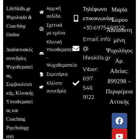
Αρχική
LifeSkills.gr
Τηλέφωνο
Μαρία
σελίδα
Ψυχολογία &
επικοινωνίας:
Σώρου
Σχετικά
Coaching
+30.6975469122
Αδειοδοτη
με εμένα
Online
Email: info
μένη
Κλινική
@
Υπνοθεραπεία
Διαδικτυακές
Ψυχολόγος
-
lifeskills.gr
συνεδρίες
Αρ.
Ψυχοθεραπεία
Ψυχοθεραπεί
Viber:
Αδείας:
Σεμινάρια
ας,
697
899298 –
Κλείστε
Συμβουλευτι
546
συνεδρία
Περιφέρεια
κής, Κλινικής
9122
Αττικής
Υπνοθεραπεί
ας και
Coaching
Psychology
από