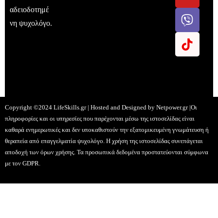
αδειοδοτημέ
νη ψυχολόγο.
Copyright ©2024 LifeSkills.gr | Hosted and Designed by
Netpower.gr
|Οι
πληροφορίες και οι υπηρεσίες που παρέχονται μέσω της ιστοσελίδας είναι
καθαρά ενημερωτικές και δεν υποκαθιστούν την εξατομικευμένη γνωμάτευση ή
θεραπεία από επαγγελματία ψυχολόγο. Η χρήση της ιστοσελίδας συνεπάγεται
αποδοχή των όρων χρήσης. Τα προσωπικά δεδομένα προστατεύονται σύμφωνα
με τον GDPR.