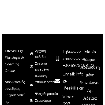
Αρχική
LifeSkills.gr
Τηλέφωνο
Μαρία
σελίδα
Ψυχολογία &
επικοινωνίας:
Σώρου
Σχετικά
Coaching
+30.6975469122
Αδειοδοτη
με εμένα
Online
Email: info
μένη
Κλινική
@
Υπνοθεραπεία
Διαδικτυακές
Ψυχολόγος
-
lifeskills.gr
συνεδρίες
Αρ.
Ψυχοθεραπεία
Ψυχοθεραπεί
Viber:
Αδείας:
Σεμινάρια
ας,
697