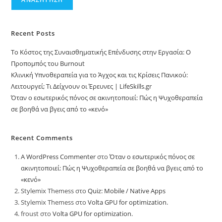
Recent Posts
Το Κόστος της Συναισθηματικής Επένδυσης στην Εργασία: Ο
Προπομπός του Burnout
Κλινική Υπνοθεραπεία για το Άγχος και τις Κρίσεις Πανικού:
Λειτουργεί; Τι Δείχνουν οι Έρευνες | LifeSkills.gr
Όταν ο εσωτερικός πόνος σε ακινητοποιεί: Πώς η Ψυχοθεραπεία
σε βοηθά να βγεις από το «κενό»
Recent Comments
A WordPress Commenter
στο
Όταν ο εσωτερικός πόνος σε
ακινητοποιεί: Πώς η Ψυχοθεραπεία σε βοηθά να βγεις από το
«κενό»
Stylemix Themess
στο
Quiz: Mobile / Native Apps
Stylemix Themess
στο
Volta GPU for optimization.
froust
στο
Volta GPU for optimization.