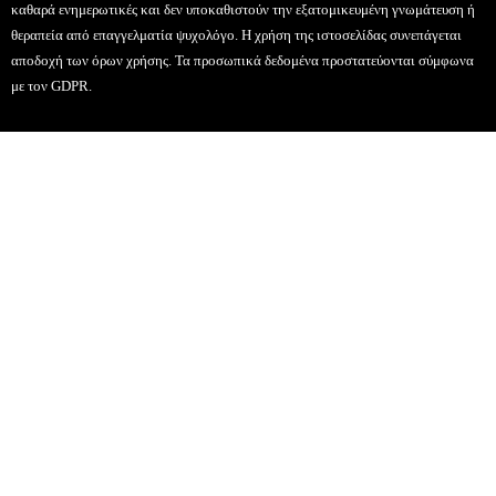
καθαρά ενημερωτικές και δεν υποκαθιστούν την εξατομικευμένη γνωμάτευση ή
θεραπεία από επαγγελματία ψυχολόγο. Η χρήση της ιστοσελίδας συνεπάγεται
αποδοχή των όρων χρήσης. Τα προσωπικά δεδομένα προστατεύονται σύμφωνα
με τον GDPR.