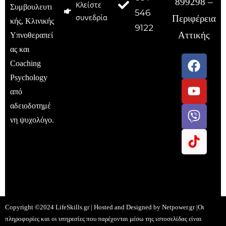
899298 –
Κλείστε
Συμβουλευτι
546
συνεδρία
Περιφέρεια
κής, Κλινικής
9122
Αττικής
Υπνοθεραπεί
ας και
Coaching
Psychology
από
αδειοδοτημέ
νη ψυχολόγο.
Copyright ©2024 LifeSkills.gr | Hosted and Designed by
Netpower.gr
|Οι
πληροφορίες και οι υπηρεσίες που παρέχονται μέσω της ιστοσελίδας είναι