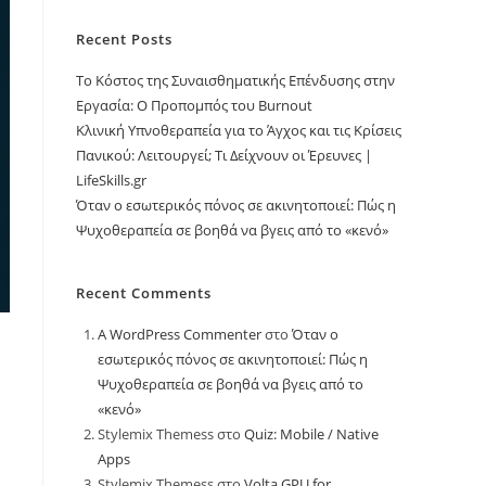
Recent Posts
Το Κόστος της Συναισθηματικής Επένδυσης στην
Εργασία: Ο Προπομπός του Burnout
Κλινική Υπνοθεραπεία για το Άγχος και τις Κρίσεις
Πανικού: Λειτουργεί; Τι Δείχνουν οι Έρευνες |
LifeSkills.gr
Όταν ο εσωτερικός πόνος σε ακινητοποιεί: Πώς η
Ψυχοθεραπεία σε βοηθά να βγεις από το «κενό»
Recent Comments
A WordPress Commenter
στο
Όταν ο
εσωτερικός πόνος σε ακινητοποιεί: Πώς η
Ψυχοθεραπεία σε βοηθά να βγεις από το
«κενό»
Stylemix Themess
στο
Quiz: Mobile / Native
Apps
Stylemix Themess
στο
Volta GPU for