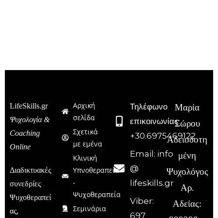
Αρχική
LifeSkills.gr
Τηλέφωνο
Μαρία
σελίδα
Ψυχολογία &
επικοινωνίας:
Σώρου
Σχετικά
Coaching
+30.6975469122
Αδειοδοτη
με εμένα
Online
Email: info
μένη
Κλινική
@
Υπνοθεραπεία
Διαδικτυακές
Ψυχολόγος
-
lifeskills.gr
συνεδρίες
Αρ.
Ψυχοθεραπεία
Ψυχοθεραπεί
Viber:
Αδείας:
Σεμινάρια
ας,
697