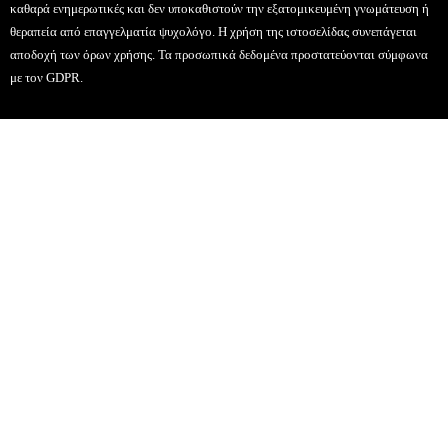
καθαρά ενημερωτικές και δεν υποκαθιστούν την εξατομικευμένη γνωμάτευση ή
θεραπεία από επαγγελματία ψυχολόγο. Η χρήση της ιστοσελίδας συνεπάγεται
αποδοχή των όρων χρήσης. Τα προσωπικά δεδομένα προστατεύονται σύμφωνα
με τον GDPR.