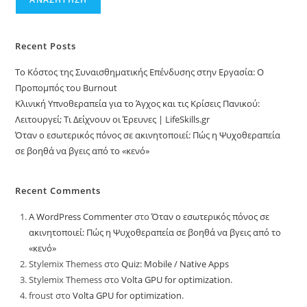
Recent Posts
Το Κόστος της Συναισθηματικής Επένδυσης στην Εργασία: Ο
Προπομπός του Burnout
Κλινική Υπνοθεραπεία για το Άγχος και τις Κρίσεις Πανικού:
Λειτουργεί; Τι Δείχνουν οι Έρευνες | LifeSkills.gr
Όταν ο εσωτερικός πόνος σε ακινητοποιεί: Πώς η Ψυχοθεραπεία
σε βοηθά να βγεις από το «κενό»
Recent Comments
A WordPress Commenter
στο
Όταν ο εσωτερικός πόνος σε
ακινητοποιεί: Πώς η Ψυχοθεραπεία σε βοηθά να βγεις από το
«κενό»
Stylemix Themess
στο
Quiz: Mobile / Native Apps
Stylemix Themess
στο
Volta GPU for optimization.
froust
στο
Volta GPU for optimization.