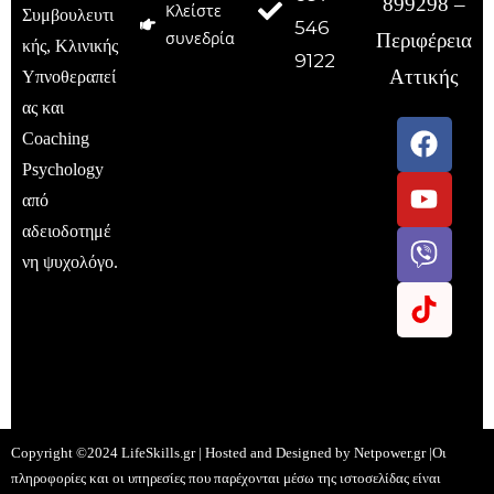
899298 –
Κλείστε
Συμβουλευτι
546
συνεδρία
Περιφέρεια
κής, Κλινικής
9122
Αττικής
Υπνοθεραπεί
ας και
Coaching
Psychology
από
αδειοδοτημέ
νη ψυχολόγο.
Copyright ©2024 LifeSkills.gr | Hosted and Designed by
Netpower.gr
|Οι
πληροφορίες και οι υπηρεσίες που παρέχονται μέσω της ιστοσελίδας είναι